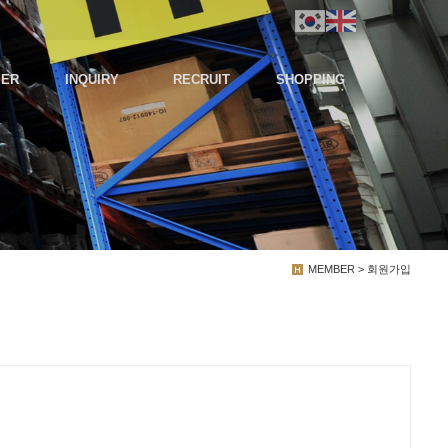
MER
INQUIRY
RECRUIT
SHOPPING
We have created a awesome theme
Far far away,behind the word mountains, far from the countries
MEMBER > 회원가입