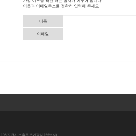
가입 여부를 확인 하는 절차가 이루어 집니다.
이름과 이메일주소를 정확히 입력해 주세요.
이름
이메일
198(포천시 소흘읍 초가팔리 166번지)