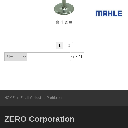
흡기 벨브
1
2
HOME
Email Collecting Prohibition
ZERO Corporation